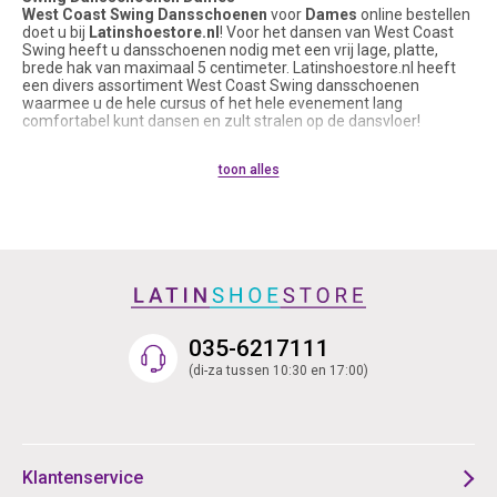
West Coast Swing Dansschoenen
voor
Dames
online bestellen
doet u bij
Latinshoestore.nl
! Voor het dansen van West Coast
Swing heeft u dansschoenen nodig met een vrij lage, platte,
brede hak van maximaal 5 centimeter. Latinshoestore.nl heeft
een divers assortiment West Coast Swing dansschoenen
waarmee u de hele cursus of het hele evenement lang
comfortabel kunt dansen en zult stralen op de dansvloer!
Swing dans, Lindy Hop en Rock ‘n Roll zijn dansstijlen waarbij veel
toon alles
sprongen en hopjes verwerkt zijn. Dansers buigen hun knieën
veel, waardoor goede grip op de dansvloer van belang is. Deze
manier van bewegen in combinatie met sprongen vraagt om
West Coast Swing dansschoenen met een lage en stevige hak.
Zo komt u altijd recht op de benen terecht en is de kans dat u
een enkel verzwikt vrijwel nihil.
Wanneer u op zoek bent naar dansschoenen met de klassieke
West Coast Swing uitstraling kunt u bij Latinshoestore.nl terecht.
Ideaal om indruk mee te maken op een dansfeest of
035-6217111
danscursus. Wij verkopen een collectie dansschoenen speciaal
ontworpen voor West Coast Swing. Deze hebben een prachtige
(di-za tussen 10:30 en 17:00)
vintage uitstraling, een comfortabel hakje en een suède zool om
soepel mee te draaien. Dit zijn echte blikvangers!
Daarnaast zijn ook Griekse sandalen, danssneakers, caractère
schoenen of Ballroom schoenen geschikt om te dragen als West
Klantenservice
Coast Swing dansschoenen. Vaak hebben de dansschoenen
voor Swing een gesloten teen en zijn ze gemaakt van hoge