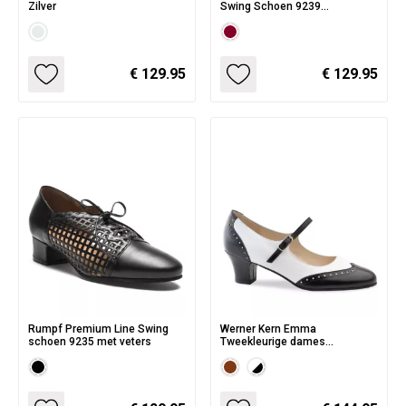
Zilver
Swing Schoen 9239
Burgundy/Antique Rose
€ 129.95
€ 129.95
Rumpf Premium Line Swing
Werner Kern Emma
schoen 9235 met veters
Tweekleurige dames
dansschoenen met
Wreefbandje - 3 varianten