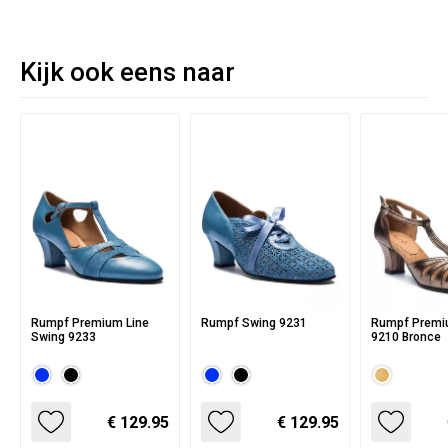
Kijk ook eens naar
Rumpf Premium Line
Rumpf Swing 9231
Rumpf Premi
Swing 9233
9210 Bronce
€ 129.95
€ 129.95