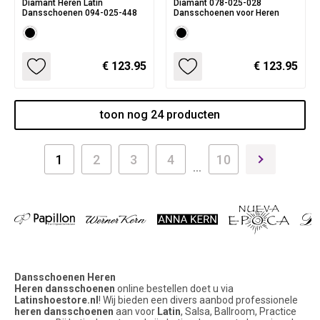
Diamant Heren Latin
Diamant 078-025-028
Dansschoenen 094-025-448
Dansschoenen voor Heren
€ 123.95
€ 123.95
toon nog 24 producten
1
2
3
4
10
...
Dansschoenen Heren
Heren dansschoenen
online bestellen doet u via
Latinshoestore.nl
! Wij bieden een divers aanbod professionele
heren dansschoenen
aan voor
Latin
, Salsa, Ballroom, Practice