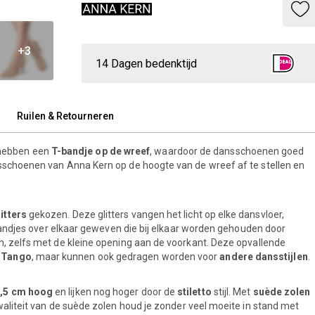
+3
14 Dagen bedenktijd
Ruilen & Retourneren
ebben een
T-bandje op de wreef
, waardoor de dansschoenen goed
sschoenen van Anna Kern op de hoogte van de wreef af te stellen en
itters
gekozen. Deze glitters vangen het licht op elke dansvloer,
r bandjes over elkaar geweven die bij elkaar worden gehouden door
en, zelfs met de kleine opening aan de voorkant. Deze opvallende
n
Tango
, maar kunnen ook gedragen worden voor
andere dansstijlen
.
,5 cm hoog
en lijken nog hoger door de
stiletto
stijl. Met
suède zolen
waliteit van de suède zolen houd je zonder veel moeite in stand met