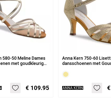
n 580-50 Meline Dames
Anna Kern 750-60 Liset
enen met goudkleurig
dansschoenen met Goud
vlechtwerk en
Glitters en 6 cm Flare h
ant gaas
€ 109.95
€