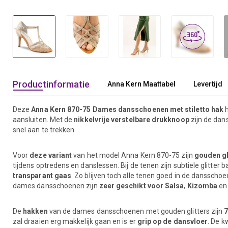
Productinformatie
Anna Kern Maattabel
Levertijd
Deze
Anna Kern 870-75 Dames dansschoenen met stiletto hak
h
aansluiten. Met de
nikkelvrije
verstelbare
drukknoop
zijn de dan
snel aan te trekken.
Voor
deze variant
van het model Anna Kern 870-75 zijn
gouden gl
tijdens optredens en danslessen. Bij de tenen zijn subtiele glitte
transparant gaas
. Zo blijven toch alle tenen goed in de dansscho
dames dansschoenen zijn
zeer geschikt voor Salsa
,
Kizomba
e
De
hakken
van de dames dansschoenen met gouden glitters zijn
7
zal draaien erg makkelijk gaan en is er
grip op de dansvloer
. De k