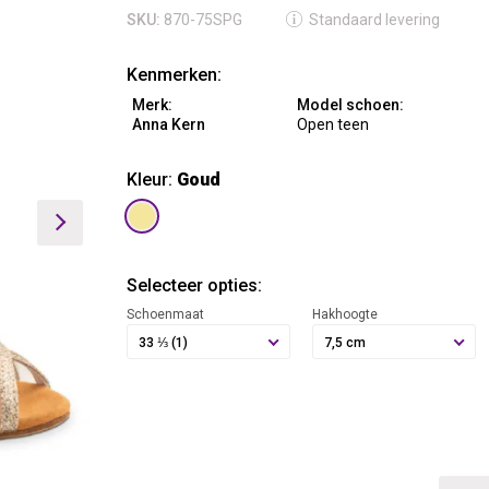
SKU:
870-75SPG
Standaard levering
Kenmerken:
Merk:
Model schoen:
Anna Kern
Open teen
Kleur:
Goud
Selecteer opties:
Schoenmaat
Hakhoogte
33 ⅓ (1)
7,5 cm