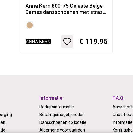
Anna Kern 800-75 Celeste Beige
Dames dansschoenen met strass
- suede enkellaarsje met
ritssluiting
€ 119.95
Informatie
F.A.Q.
Bedrijfsinformatie
Aanschaft
orging
Betalingsmogelijkheden
Onderhoud
len
Dansschoenen op locatie
Informatie 
tie
Algemene voorwaarden
Kortingsb