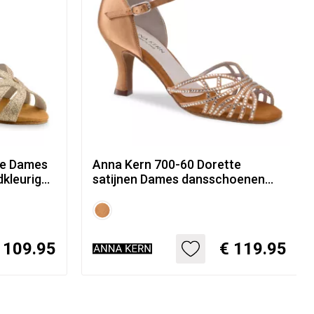
te Dames
Anna Kern 700-60 Dorette
kleurige
satijnen Dames dansschoenen
ak
met strass - bronskleurig met 6
cm flare hak
 109.95
€ 119.95