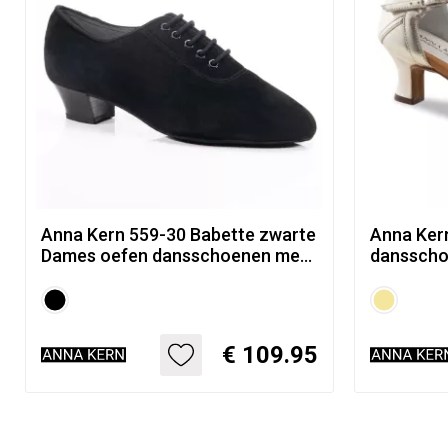
Anna Kern 559-30 Babette zwarte
Anna Ker
Dames oefen dansschoenen met
dansscho
blokhakken - 3 cm hakhoogte
Lederen 
transpar
€ 109.95