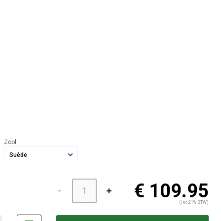
Zool
Suède
€ 109.95
(inc 21% BTW)