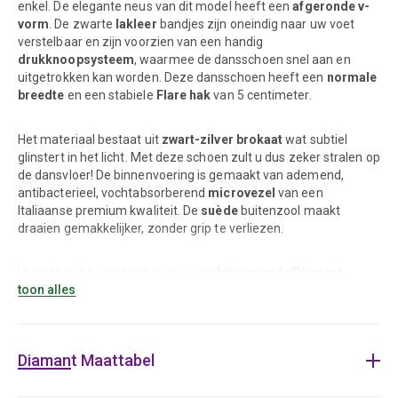
enkel. De elegante neus van dit model heeft een
afgeronde v-
vorm
. De zwarte
lakleer
bandjes zijn oneindig naar uw voet
verstelbaar en zijn voorzien van een handig
drukknoopsysteem
, waarmee de dansschoen snel aan en
uitgetrokken kan worden. Deze dansschoen heeft een
normale
breedte
en een stabiele
Flare hak
van 5 centimeter.
Het materiaal bestaat uit
zwart-zilver brokaat
wat subtiel
glinstert in het licht. Met deze schoen zult u dus zeker stralen op
de dansvloer! De binnenvoering is gemaakt van ademend,
antibacterieel, vochtabsorberend
microvezel
van een
Italiaanse premium kwaliteit. De
suède
buitenzool maakt
draaien gemakkelijker, zonder grip te verliezen.
Voor de suède zool raden wij u een
bijpassende Diamant
toon alles
schoenborstel
aan om de levensduur van uw dansschoen
aanzienlijk te verlengen.
Diamant Maattabel
Flare hak 5 centimeter