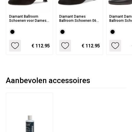
Diamant Ballroom
Diamant Dames
Diamant Dam
Schoenen voor Dames
Ballroom Schoenen 068-
Ballroom Sch
075-068-001
069-008
006-034
€ 112.95
€ 112.95
Aanbevolen accessoires