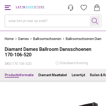
Home
Dames
Ballroomschoenen
Ballroomschoenen Diaman
Diamant Dames Ballroom Dansschoenen
170-106-520
Standaard levering
SKU:
170-106-520
Productinformatie
Diamant Maattabel
Levertijd
Ruilen & 