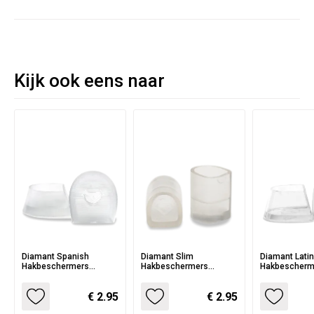
Beschermt de hak
Flare = Diamant schoen met 5-7,2 cm hak
Er wordt één paar geleverd
Kijk ook eens naar
Diamant Spanish
Diamant Slim
Diamant Lati
Hakbeschermers
Hakbeschermers
Hakbescherm
HW02970
HW02921
HW02995
€ 2.95
€ 2.95