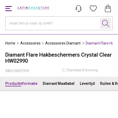
Home
Accessoires
Accessoires Diamant
Diamant Flare Hak
Diamant Flare Hakbeschermers Crystal Clear
HW02990
Standaard levering
SKU:
HW02990
Productinformatie
Diamant Maattabel
Levertijd
Ruilen & 