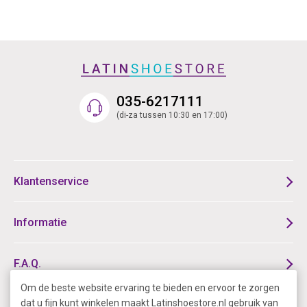
035-6217111
(di-za tussen 10:30 en 17:00)
Klantenservice
Informatie
F.A.Q.
Om de beste website ervaring te bieden en ervoor te zorgen
dat u fijn kunt winkelen maakt Latinshoestore.nl gebruik van
Online Dans Shops