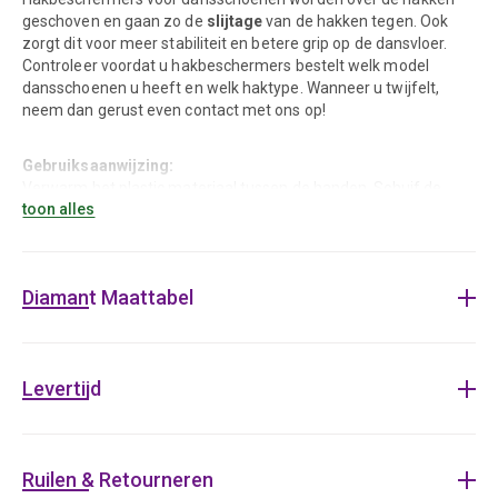
geschoven en gaan zo de
slijtage
van de hakken tegen. Ook
zorgt dit voor meer stabiliteit en betere grip op de dansvloer.
Controleer voordat u hakbeschermers bestelt welk model
dansschoenen u heeft en welk haktype. Wanneer u twijfelt,
neem dan gerust even contact met ons op!
Gebruiksaanwijzing:
Verwarm het plastic materiaal tussen de handen. Schuif de
toon alles
hakbeschermer met lichte draaiende bewegingen over de hak.
Verwijder deze indien mogelijk pas van de hak als deze
versleten is. Frequente bevestiging kan de punt van de hak
beschadigen.
Diamant Maattabel
Levertijd
Diamant HW02990
Hakbeschermers voor Diamant dansschoenen
Crystal clear
Materiaal: transparant plastic
Ruilen & Retourneren
Extra grip en stabiliteit