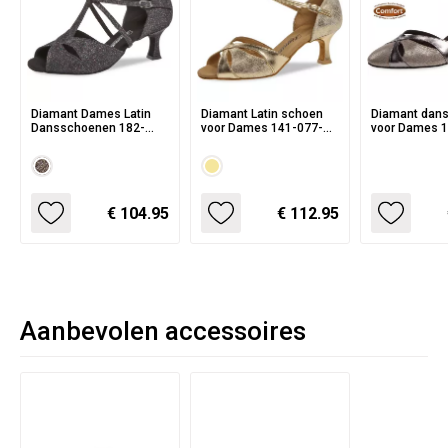
Diamant Dames Latin
Diamant Latin schoen
Diamant dan
Dansschoenen 182-
voor Dames 141-077-
voor Dames 
077-511
464
466
€ 104.95
€ 112.95
Aanbevolen accessoires