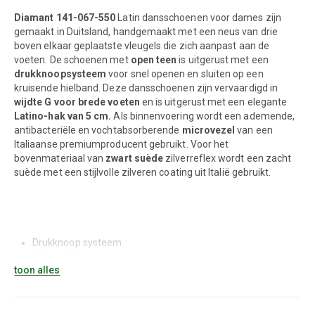
Diamant 141-067-550
Latin dansschoenen voor dames zijn
gemaakt in Duitsland, handgemaakt met een neus van drie
boven elkaar geplaatste vleugels die zich aanpast aan de
voeten. De schoenen met
open teen
is uitgerust met een
drukknoopsysteem
voor snel openen en sluiten op een
kruisende hielband. Deze dansschoenen zijn vervaardigd in
wijdte G voor brede voeten
en is uitgerust met een elegante
Latino-hak van 5 cm.
Als binnenvoering wordt een ademende,
antibacteriële en vochtabsorberende
microvezel
van een
Italiaanse premiumproducent gebruikt. Voor het
bovenmateriaal van
zwart suède
zilverreflex wordt een zacht
suède met een stijlvolle zilveren coating uit Italië gebruikt.
Drukknoop systeem
Wijdte G (brede voeten)
toon alles
Latino hak 5 centimeter