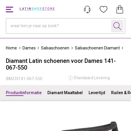
Home
Dames
Salsaschoenen
Salsaschoenen Diamant
Di
Diamant Latin schoenen voor Dames 141-
067-550
Standaard Levering
SKU:
DI141-067-550
Productinformatie
Diamant Maattabel
Levertijd
Ruilen & 