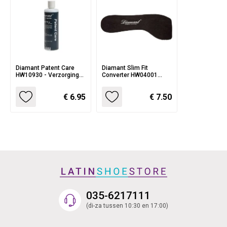
Diamant Patent Care
Diamant Slim Fit
HW10930 - Verzorging
Converter HW04001
voor Lakleer
Inlegzooltjes
€ 6.95
€ 7.50
035-6217111
(di-za tussen 10:30 en 17:00)