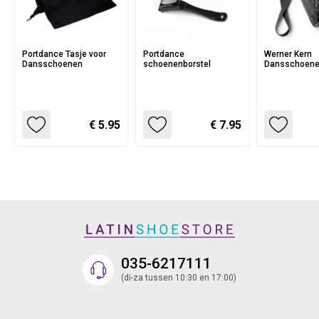
Portdance Tasje voor
Portdance
Werner Kern
Dansschoenen
schoenenborstel
Dansschoene
€ 5.95
€ 7.95
035-6217111
(di-za tussen 10:30 en 17:00)