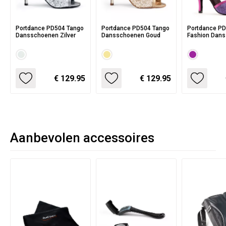
Portdance PD504 Tango
Portdance PD504 Tango
Portdance P
Dansschoenen Zilver
Dansschoenen Goud
Fashion Dan
met Glitters V
Fuchsia Glitte
€ 129.95
€ 129.95
Aanbevolen accessoires