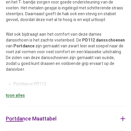
en het T- bandje zorgen voor goede ondersteuning van de
voeten. Het metalen gespje is ingelegd met schitterende strass
steentjes. Daarnaast geeft de hak ook een stevig en stabiel
gevoel, doordat deze niet al te hoog is en wijd uitloopt.
Wat ook bijdraagt aan het comfort van deze dames
dansschoen is het zachte voetenbed. De
PD112 dansschoenen
van
Portdance
zijn gemaakt van zwart leer wat soepel naar de
voet zal vormen voor veel comfort en een klassieke uitstraling.
De zolen van deze dansschoenen zijn gemaakt van suède,
zodat u goed kunt draaien en voldoende grip ervaart op de
dansvloer.
Portdance PD112
Dansschoenen voor Dames
toon alles
Hak: 5 cm
Materiaal: zwart leer
Zool: suède
Portdance Maattabel
T-bandje en dichte neus
Stevig en comfortabel model