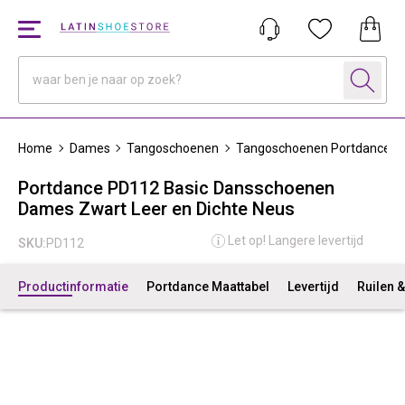
Home
Dames
Tangoschoenen
Tangoschoenen Portdance
Portdance PD112 Basic Dansschoenen
Dames Zwart Leer en Dichte Neus
Let op! Langere levertijd
SKU:
PD112
Productinformatie
Portdance Maattabel
Levertijd
Ruilen 