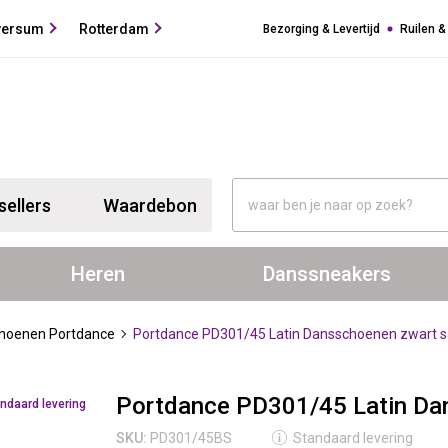
versum
Rotterdam
Bezorging & Levertijd
Ruilen &
sellers
Waardebon
Heren
Danssneakers
hoenen Portdance
Portdance PD301/45 Latin Dansschoenen zwart sa
Portdance PD301/45 Latin Dan
ndaard levering
SKU:
PD301/45BS
Standaard levering