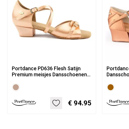
Portdance PD636 Flesh Satijn
Portdanc
Premium meisjes Dansschoenen
Dansscho
met hak 30mm
Dames
€ 94.95