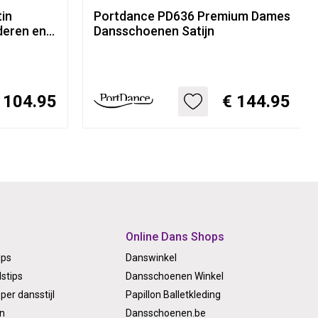
in
Portdance PD636 Premium Dames
deren en
Dansschoenen Satijn
 104.95
€ 144.95
Online Dans Shops
ips
Danswinkel
stips
Dansschoenen Winkel
per dansstijl
Papillon Balletkleding
on
Dansschoenen.be