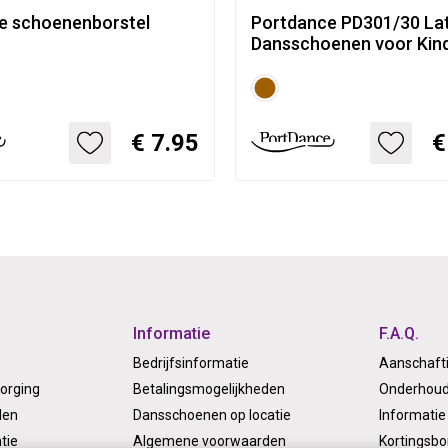
e schoenenborstel
Portdance PD301/30 Lat
Dansschoenen voor Kin
Dames
€ 7.95
€
Informatie
F.A.Q.
Bedrijfsinformatie
Aanschaft
orging
Betalingsmogelijkheden
Onderhoud
len
Dansschoenen op locatie
Informatie 
tie
Algemene voorwaarden
Kortingsb