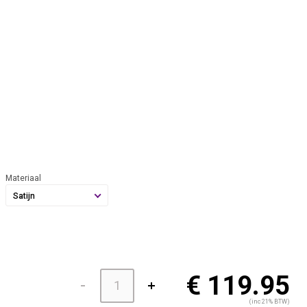
Materiaal
Satijn
€ 119.95
(inc 21% BTW)