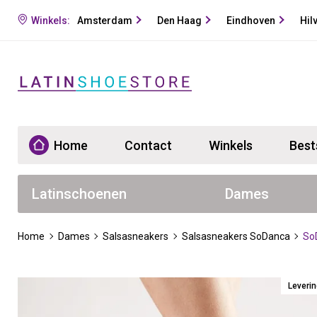
Winkels:
Amsterdam
Den Haag
Eindhoven
Hil
Home
Contact
Winkels
Best
Latinschoenen
Dames
Home
Dames
Salsasneakers
Salsasneakers SoDanca
So
Leveri