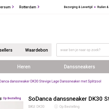
versum
Rotterdam
Bezorging & Levertijd
Ruilen &
sellers
Waardebon
Heren
Danssneakers
Danca danssneaker DK30 Stevige Lage Danssneaker met Splitzool
SoDanca danssneaker DK30 Ste
ng:
Op Bestelling
SKU:
DK30
Op Bestelling