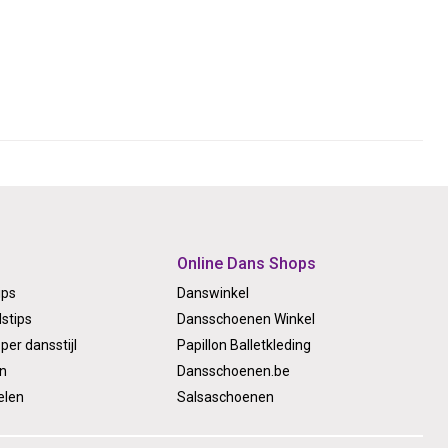
Online Dans Shops
ips
Danswinkel
stips
Dansschoenen Winkel
per dansstijl
Papillon Balletkleding
on
Dansschoenen.be
elen
Salsaschoenen