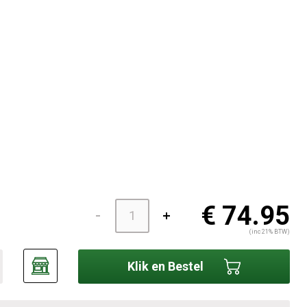
€ 74.95
(inc 21% BTW)
Klik en Bestel