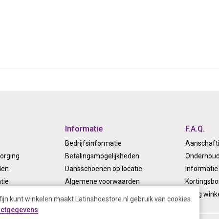
Informatie
F.A.Q.
Bedrijfsinformatie
Aanschaft
orging
Betalingsmogelijkheden
Onderhoud
len
Dansschoenen op locatie
Informatie 
tie
Algemene voorwaarden
Kortingsb
Privacy policy
Veilig wink
fijn kunt winkelen maakt Latinshoestore.nl gebruik van cookies.
actgegevens