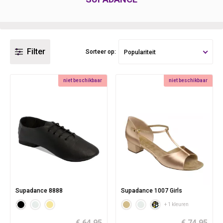
Filter
Sorteer op:
Populariteit
niet beschikbaar
niet beschikbaar
Supadance 8888
Supadance 1007 Girls
+ 1 kleuren
€ 64.95
€ 74.95