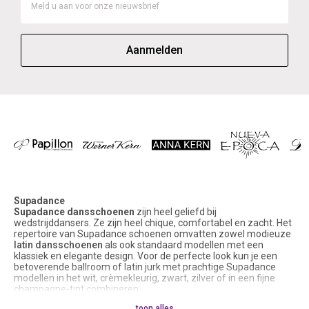
Aanmelden
Supadance
Supadance dansschoenen
zijn heel geliefd bij
wedstrijddansers. Ze zijn heel chique, comfortabel en zacht. Het
repertoire van Supadance schoenen omvatten zowel modieuze
latin dansschoenen
als ook standaard modellen met een
klassiek en elegante design. Voor de perfecte look kun je een
betoverende ballroom of latin jurk met prachtige Supadance
modellen in het wit, crèmekleurig, zwart, zilver of in een fijne
champagne-tint combineren.
Supadance dansschoenen
tonen zoveel facetten en zijn in
toon alles