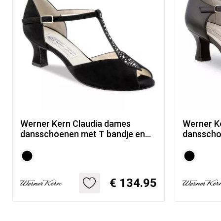
Werner Kern Claudia dames
Werner K
dansschoenen met T bandje en
dansscho
strass steentjes - zwarte suede
flare hakj
€ 134.95