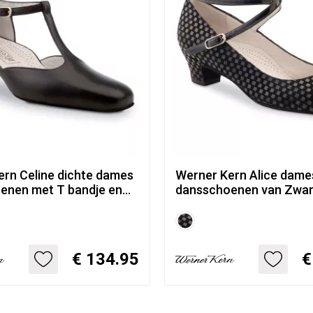
ern Celine dichte dames
Werner Kern Alice dame
enen met T bandje en
dansschoenen van Zwar
e - comfort lijn
met Blokjes print
€ 134.95
€