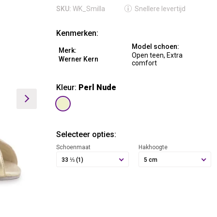
SKU:
WK_Smilla
Snellere levertijd
Kenmerken:
Model schoen:
Merk:
Open teen, Extra
Werner Kern
comfort
Kleur:
Perl Nude
Selecteer opties:
Schoenmaat
Hakhoogte
33 ⅓ (1)
5 cm