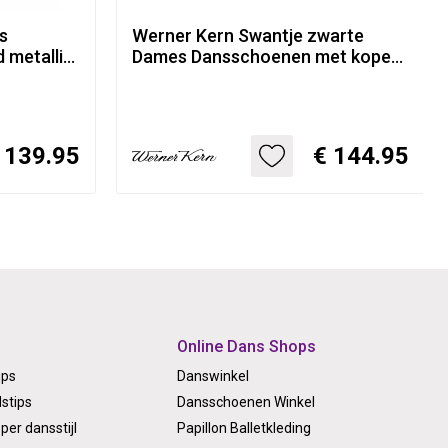
s
Werner Kern Swantje zwarte
 metallic
Dames Dansschoenen met koper
m hakje
metallic bandjes
 139.95
€ 144.95
Online Dans Shops
ips
Danswinkel
stips
Dansschoenen Winkel
per dansstijl
Papillon Balletkleding