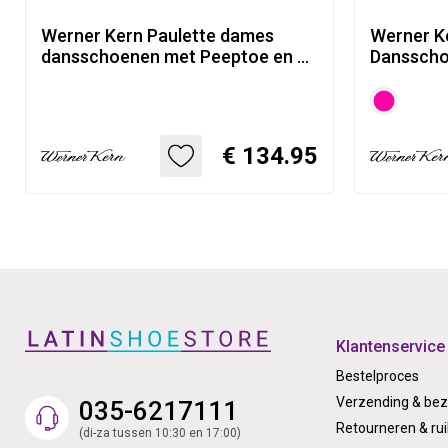
Werner Kern Paulette dames
Werner K
dansschoenen met Peeptoe en T
Dansschoe
bandje - poeder goud Leer
Leer met 
cm Hak
€ 134.95
Klantenservice
Bestelproces
Verzending & bez
035-6217111
Retourneren & rui
(di-za tussen 10:30 en 17:00)