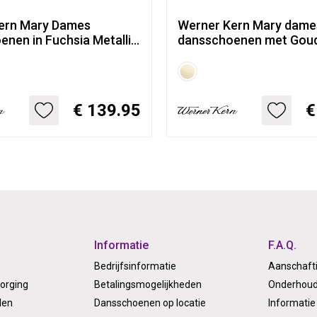
ern Mary Dames
Werner Kern Mary dame
nen in Fuchsia Metallic
dansschoenen met Goud
Kleurrijke Bandjes - 6,5
Lederen bandjes - 65 m
€ 139.95
€
Informatie
F.A.Q.
Bedrijfsinformatie
Aanschaft
orging
Betalingsmogelijkheden
Onderhoud
len
Dansschoenen op locatie
Informatie 