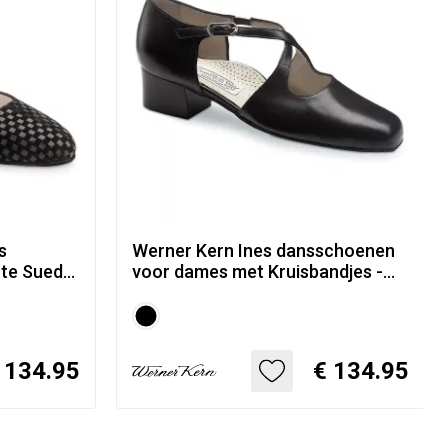
s
Werner Kern Ines dansschoenen
te Suede
voor dames met Kruisbandjes -
zwart Leer
 134.95
€ 134.95