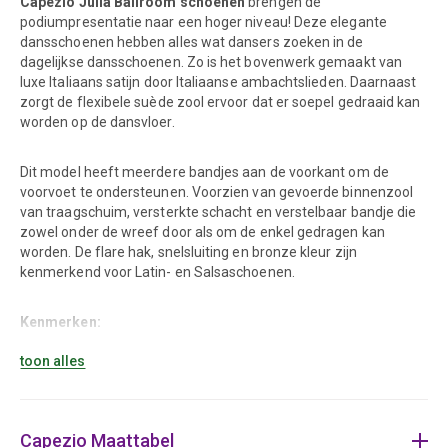
Capezio Julia Ballroom schoenen
brengen de
podiumpresentatie naar een hoger niveau! Deze elegante
dansschoenen hebben alles wat dansers zoeken in de
dagelijkse dansschoenen. Zo is het bovenwerk gemaakt van
luxe Italiaans satijn door Italiaanse ambachtslieden. Daarnaast
zorgt de flexibele suède zool ervoor dat er soepel gedraaid kan
worden op de dansvloer.
Dit model heeft meerdere bandjes aan de voorkant om de
voorvoet te ondersteunen. Voorzien van gevoerde binnenzool
van traagschuim, versterkte schacht en verstelbaar bandje die
zowel onder de wreef door als om de enkel gedragen kan
worden. De flare hak, snelsluiting en bronze kleur zijn
kenmerkend voor Latin- en Salsaschoenen.
Kenmerken:
toon alles
Dansschoenen voor Salsa, Latin, Bachata
Materiaal: Italiaans satijn
Handgemaakt door Italiaanse ambachtslieden
Capezio Maattabel
Suède zool