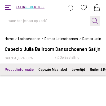
Home
Latinschoenen
Dames Latinschoenen
Dames Latinsc
Capezio Julia Ballroom Dansschoenen Satijn
Op Bestelling
SKU:
CA_BR4000W
Productinformatie
Capezio Maattabel
Levertijd
Ruilen & 