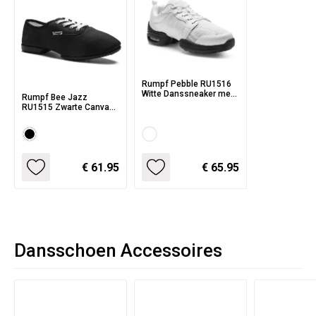
Rumpf Pebble RU1516
Witte Danssneaker met
Rumpf Bee Jazz
Demping in de Zolen
RU1515 Zwarte Canvas
Danssneaker met
Splitzool
€ 61.95
€ 65.95
Dansschoen Accessoires