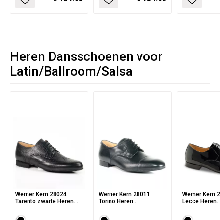
Heren Dansschoenen voor
Latin/Ballroom/Salsa
Werner Kern 28024
Werner Kern 28011
Werner Kern 
Tarento zwarte Heren
Torino Heren
Lecce Heren
dansschoenen van
dansschoenen van
dansschoene
soepel Herten Leer
zwart nappa Leer met
zwart Lakleer