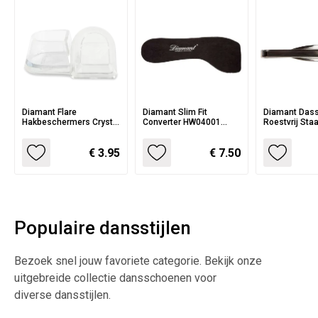
Diamant Flare
Diamant Slim Fit
Diamant Das
Hakbeschermers Crystal
Converter HW04001
Roestvrij St
Clear HW02990
Inlegzooltjes
€ 3.95
€ 7.50
Populaire dansstijlen
Bezoek snel jouw favoriete categorie. Bekijk onze
uitgebreide collectie dansschoenen voor
diverse dansstijlen.