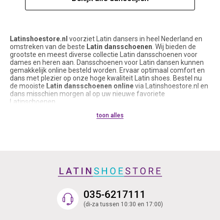
Latinshoestore.nl
voorziet Latin dansers in heel Nederland en
omstreken van de beste
Latin dansschoenen
. Wij bieden de
grootste en meest diverse collectie Latin dansschoenen voor
dames en heren aan. Dansschoenen voor Latin dansen kunnen
gemakkelijk online besteld worden. Ervaar optimaal comfort en
dans met plezier op onze hoge kwaliteit Latin shoes. Bestel nu
de mooiste
Latin dansschoenen online
via Latinshoestore.nl en
dans misschien morgen al op uw nieuwe favoriete
Latinschoenen.
Latinshoestore.nl, de naam zegt het al, verkoopt voornamelijk
toon alles
Latin shoes en accessoires voor
Latin dansschoenen
. Echter,
onze Latin dansschoenen kunnen ook zeker gedragen worden
voor Salsa, Kizomba, Argentijnse Tango, Bachata, Social,
Show/Musical, Ballroom en andere dansstijlen. De suède zool
onder de meeste Latin dansschoenen maakt ze namelijk
geschikt om te dragen op iedere dansvloer. Latinschoenen met
suède zool zorgen voor veel grip op de dansvloer en
ondersteunen soepel draaibewegingen. Voor Latin dansers en
Latin danseressen die regelmatig buiten dansen, zijn onze Latin
Sneakers of Latin dansschoenen met lederen zool een echte
035-6217111
aanrader.
Onze collectie
Latin dansschoenen
bestaat uit dames- en heren
(di-za tussen 10:30 en 17:00)
dansschoenen in ontzettend veel soorten, maten, kleuren en
modellen. Voor iedere voetvorm, budget en smaak is er wel een