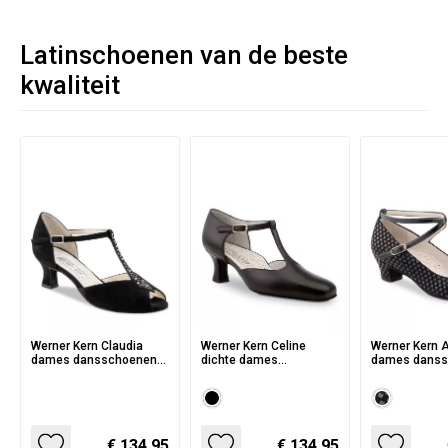
Latinschoenen van de beste
kwaliteit
Werner Kern Claudia
Werner Kern Celine
Werner Kern A
dames dansschoenen
dichte dames
dames danss
met T bandje en strass
dansschoenen met T
van Zwarte S
steentjes - zwarte
bandje en flare hakje -
Blokjes print
suede
comfort lijn
€ 134.95
€ 134.95