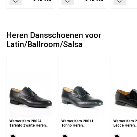
Heren Dansschoenen voor
Latin/Ballroom/Salsa
Werner Kern 28024
Werner Kern 28011
Werner Kern 
Tarento zwarte Heren
Torino Heren
Lecce Heren
dansschoenen van
dansschoenen van
dansschoene
soepel Herten Leer
zwart nappa Leer met
zwart Lakleer