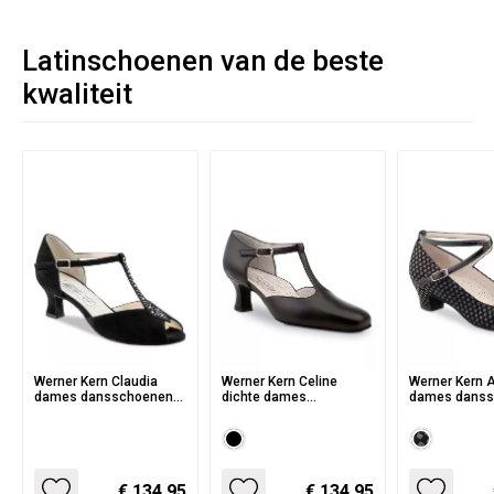
Latinschoenen van de beste
kwaliteit
Werner Kern Claudia
Werner Kern Celine
Werner Kern A
dames dansschoenen
dichte dames
dames danss
met T bandje en strass
dansschoenen met T
van Zwarte S
steentjes - zwarte
bandje en flare hakje -
Blokjes print
suede
comfort lijn
€ 134.95
€ 134.95