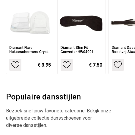
Diamant Flare
Diamant Slim Fit
Diamant Das
Hakbeschermers Crystal
Converter HW04001
Roestvrij St
Clear HW02990
Inlegzooltjes
€ 3.95
€ 7.50
Populaire dansstijlen
Bezoek snel jouw favoriete categorie. Bekijk onze
uitgebreide collectie dansschoenen voor
diverse dansstijlen.