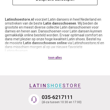
Latinshoestore.nl
voorziet Latin dansers in heel Nederland en
omstreken van de beste
Latin dansschoenen
. Wij bieden de
grootste en meest diverse collectie Latin dansschoenen voor
dames en heren aan. Dansschoenen voor Latin dansen kunnen
gemakkelijk online besteld worden. Ervaar optimaal comfort en
dans met plezier op onze hoge kwaliteit Latin shoes. Bestel nu
de mooiste
Latin dansschoenen online
via Latinshoestore.nl en
dans misschien morgen al op uw nieuwe favoriete
Latinschoenen.
Latinshoestore.nl, de naam zegt het al, verkoopt voornamelijk
toon alles
Latin shoes en accessoires voor
Latin dansschoenen
. Echter,
onze Latin dansschoenen kunnen ook zeker gedragen worden
voor Salsa, Kizomba, Argentijnse Tango, Bachata, Social,
Show/Musical, Ballroom en andere dansstijlen. De suède zool
onder de meeste Latin dansschoenen maakt ze namelijk
geschikt om te dragen op iedere dansvloer. Latinschoenen met
suède zool zorgen voor veel grip op de dansvloer en
ondersteunen soepel draaibewegingen. Voor Latin dansers en
Latin danseressen die regelmatig buiten dansen, zijn onze Latin
Sneakers of Latin dansschoenen met lederen zool een echte
035-6217111
aanrader.
Onze collectie
Latin dansschoenen
bestaat uit dames- en heren
(di-za tussen 10:30 en 17:00)
dansschoenen in ontzettend veel soorten, maten, kleuren en
modellen. Voor iedere voetvorm, budget en smaak is er wel een