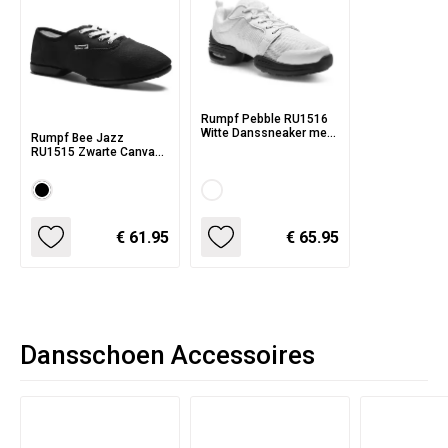
Rumpf Pebble RU1516
Witte Danssneaker met
Rumpf Bee Jazz
Demping in de Zolen
RU1515 Zwarte Canvas
Danssneaker met
Splitzool
€ 61.95
€ 65.95
Dansschoen Accessoires