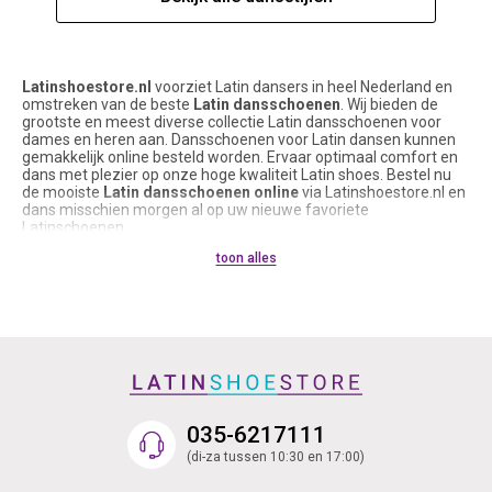
Latinshoestore.nl
voorziet Latin dansers in heel Nederland en
omstreken van de beste
Latin dansschoenen
. Wij bieden de
grootste en meest diverse collectie Latin dansschoenen voor
dames en heren aan. Dansschoenen voor Latin dansen kunnen
gemakkelijk online besteld worden. Ervaar optimaal comfort en
dans met plezier op onze hoge kwaliteit Latin shoes. Bestel nu
de mooiste
Latin dansschoenen online
via Latinshoestore.nl en
dans misschien morgen al op uw nieuwe favoriete
Latinschoenen.
Latinshoestore.nl, de naam zegt het al, verkoopt voornamelijk
toon alles
Latin shoes en accessoires voor
Latin dansschoenen
. Echter,
onze Latin dansschoenen kunnen ook zeker gedragen worden
voor Salsa, Kizomba, Argentijnse Tango, Bachata, Social,
Show/Musical, Ballroom en andere dansstijlen. De suède zool
onder de meeste Latin dansschoenen maakt ze namelijk
geschikt om te dragen op iedere dansvloer. Latinschoenen met
suède zool zorgen voor veel grip op de dansvloer en
ondersteunen soepel draaibewegingen. Voor Latin dansers en
Latin danseressen die regelmatig buiten dansen, zijn onze Latin
Sneakers of Latin dansschoenen met lederen zool een echte
035-6217111
aanrader.
Onze collectie
Latin dansschoenen
bestaat uit dames- en heren
(di-za tussen 10:30 en 17:00)
dansschoenen in ontzettend veel soorten, maten, kleuren en
modellen. Voor iedere voetvorm, budget en smaak is er wel een