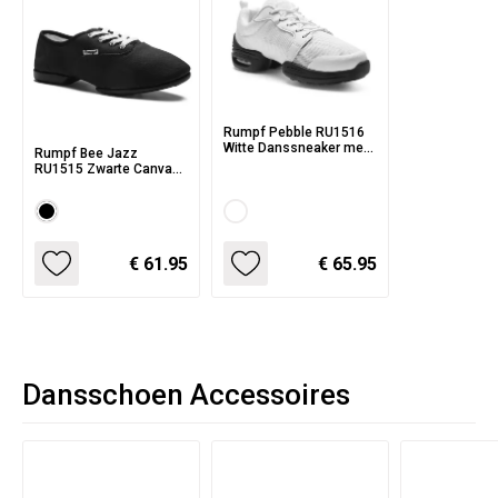
Rumpf Pebble RU1516
Witte Danssneaker met
Rumpf Bee Jazz
Demping in de Zolen
RU1515 Zwarte Canvas
Danssneaker met
Splitzool
€ 61.95
€ 65.95
Dansschoen Accessoires