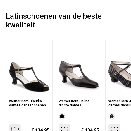
Latinschoenen van de beste
kwaliteit
Werner Kern Claudia
Werner Kern Celine
Werner Kern A
dames dansschoenen
dichte dames
dames danss
met T bandje en strass
dansschoenen met T
van Zwarte S
steentjes - zwarte
bandje en flare hakje -
Blokjes print
suede
comfort lijn
€ 134.95
€ 134.95