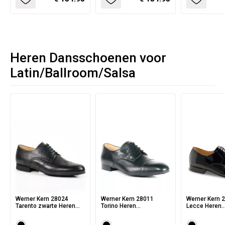
Heren Dansschoenen voor
Latin/Ballroom/Salsa
Werner Kern 28024
Werner Kern 28011
Werner Kern 
Tarento zwarte Heren
Torino Heren
Lecce Heren
dansschoenen van
dansschoenen van
dansschoene
soepel Herten Leer
zwart nappa Leer met
zwart Lakleer