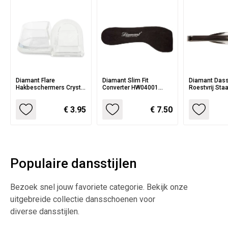
Diamant Flare
Diamant Slim Fit
Diamant Das
Hakbeschermers Crystal
Converter HW04001
Roestvrij St
Clear HW02990
Inlegzooltjes
€ 3.95
€ 7.50
Populaire dansstijlen
Bezoek snel jouw favoriete categorie. Bekijk onze
uitgebreide collectie dansschoenen voor
diverse dansstijlen.